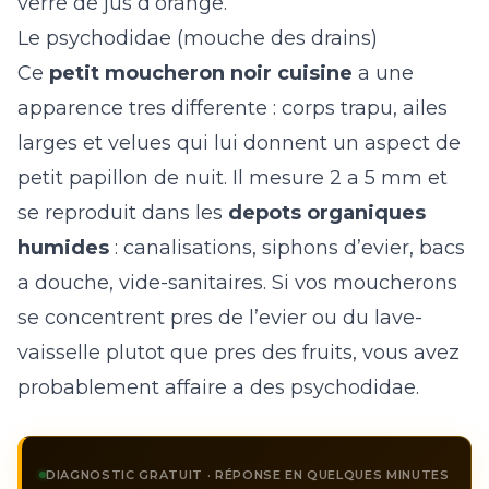
verre de jus d’orange.
Le psychodidae (mouche des drains)
Ce
petit moucheron noir cuisine
a une
apparence tres differente : corps trapu, ailes
larges et velues qui lui donnent un aspect de
petit papillon de nuit. Il mesure 2 a 5 mm et
se reproduit dans les
depots organiques
humides
: canalisations, siphons d’evier, bacs
a douche, vide-sanitaires. Si vos moucherons
se concentrent pres de l’evier ou du lave-
vaisselle plutot que pres des fruits, vous avez
probablement affaire a des psychodidae.
DIAGNOSTIC GRATUIT · RÉPONSE EN QUELQUES MINUTES