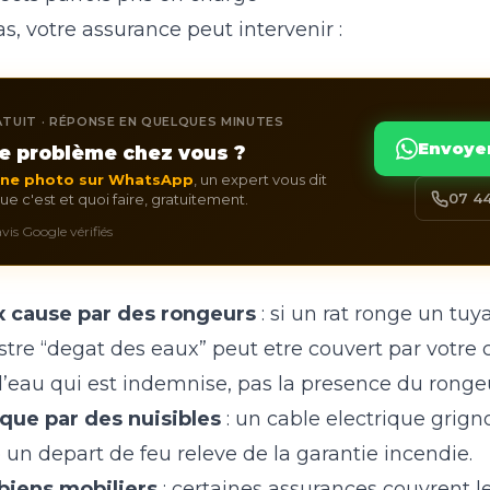
s, votre assurance peut intervenir :
TUIT · RÉPONSE EN QUELQUES MINUTES
Envoye
e problème chez vous ?
une photo sur WhatsApp
, un expert vous dit
07 44
e c'est et quoi faire, gratuitement.
 avis Google vérifiés
 cause par des rongeurs
: si un rat ronge un tu
nistre “degat des eaux” peut etre couvert par votre c
’eau qui est indemnise, pas la presence du rong
que par des nuisibles
: un cable electrique grign
 un depart de feu releve de la garantie incendie.
biens mobiliers
: certaines assurances couvrent 