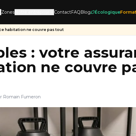
Zones
Notre entreprise
Contact
FAQ
Blog
Écologique
Format
nce habitation ne couvre pas tout
bles : votre assur
ation ne couvre p
r Romain Fumeron