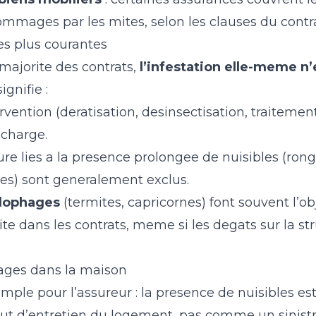
ommages par les mites, selon les clauses du contra
es plus courantes
majorite des contrats,
l’infestation elle-meme n’
signifie :
ervention (deratisation, desinsectisation, traiteme
e charge.
ure lies a la presence prolongee de nuisibles (ro
ures) sont generalement exclus.
ylophages
(termites, capricornes) font souvent l’ob
ite dans les contrats, meme si les degats sur la st
ages dans la maison
imple pour l’assureur : la presence de nuisibles es
t d’entretien du logement, pas comme un sinistr