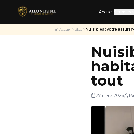
Accueil
Services
Accueil
Blog
Nuisibles : votre assura
Nuisi
habit
tout
27 mars 2026
Pa