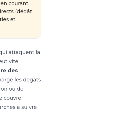
ien courant.
irects (dégât
ties et
qui attaquent la
eut vite
ure des
harge les degats
ion ou de
ue couvre
arches a suivre