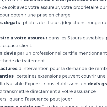
 ce soit avec votre assureur, votre proprietaire ou 
our obtenir une prise en charge
s degats
: photos des traces (dejections, ronge
istre a votre assureur
dans les 5 jours ouvrables, 
espace client.
un devis
par un professionnel certifie mentionnant
methode de traitement.
factures
d’intervention pour la demande de rem
anties
: certaines extensions peuvent couvrir une p
llo Nuisible Express, nous etablissons un
devis gra
 transmettre directement a votre assurance.
iers : quand l’assurance peut jouer
mages electriques”
: si des rongeurs ont endom