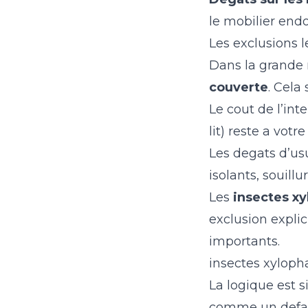
le mobilier end
Les exclusions l
Dans la grande 
couverte
. Cela 
Le cout de l’int
lit) reste a votr
Les degats d’us
isolants, souill
Les
insectes x
exclusion explic
importants.
insectes xyloph
La logique est s
comme un defau