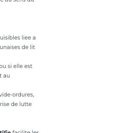
uisibles liee a
unaises de lit
ou si elle est
t au
vide-ordures,
rise de lutte
tifie
facilite les