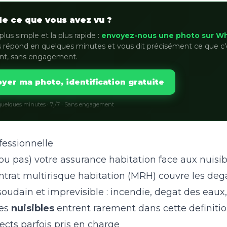
de ce que vous avez vu ?
plus simple et la plus rapide :
envoyez-nous une photo sur W
 répond en quelques minutes et vous dit précisément ce que c'
nt, sans engagement.
yer ma photo, identification gratuite
uelques minutes · 7j/7 · Sans engagement
fessionnelle
ou pas) votre assurance habitation face aux nuisib
ontrat multirisque habitation (MRH) couvre les deg
udain et imprevisible : incendie, degat des eaux
les
nuisibles
entrent rarement dans cette definitio
ects parfois pris en charge