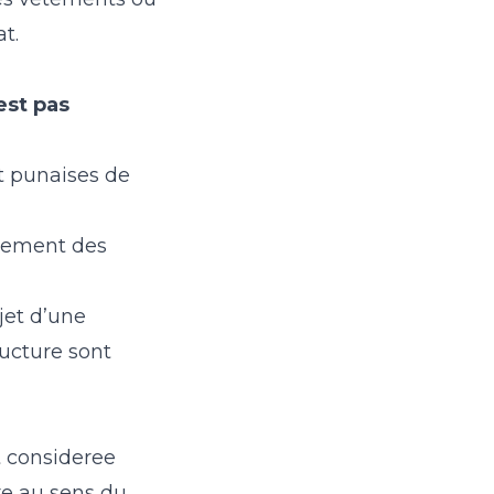
t.
est pas
nt punaises de
ngement des
jet d’une
ructure sont
t consideree
e au sens du