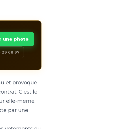
r une photo
 29 68 97
yau et provoque
ontrat. C’est le
eur elle-meme.
ote par une
les vetements ou