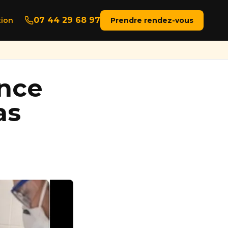
07 44 29 68 97
ion
Prendre rendez-vous
ance
as