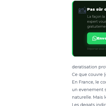
📸
Pas sûr 
La façon la 
expert vous
gratuiteme
Envo
Réponse sous q
deratisation pro
Ce que couvre (
En France, le c
un evenement so
naturelle. Mais 
Les degats indir