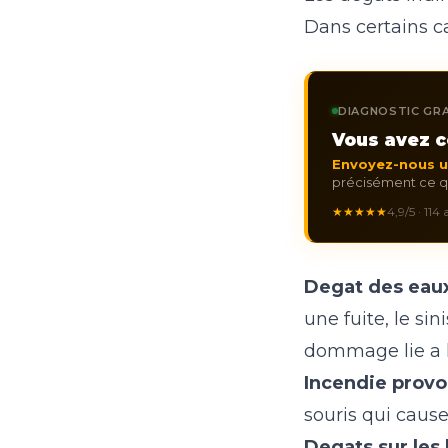
Dans certains ca
DIAGNOSTIC GRA
Vous avez c
Envoyez-nous 
précisément ce qu
★★★★★
4,9/5 · 114
Degat des eaux
une fuite, le si
dommage lie a l
Incendie provo
souris qui cause
Degats sur les 