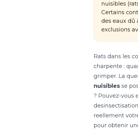
nuisibles (ra
Certains con
des eaux dû à
exclusions a
Rats dans les c
charpente : quan
grimper. La ques
nuisibles
se pos
? Pouvez-vous e
desinsectisation
reellement votr
pour obtenir un