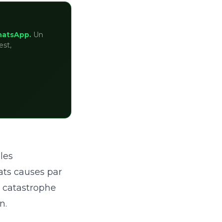
hatsApp.
Un
est,
les
ats causes par
, catastrophe
n.