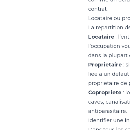
contrat.
Locataire ou pro
La repartition d
Locataire
: l’en
l’occupation vou
dans la plupart 
Proprietaire
: s
liee a un defaut
proprietaire de 
Copropriete
: l
caves, canalisat
antiparasitaire.
identifier une i
Dans tous les ca