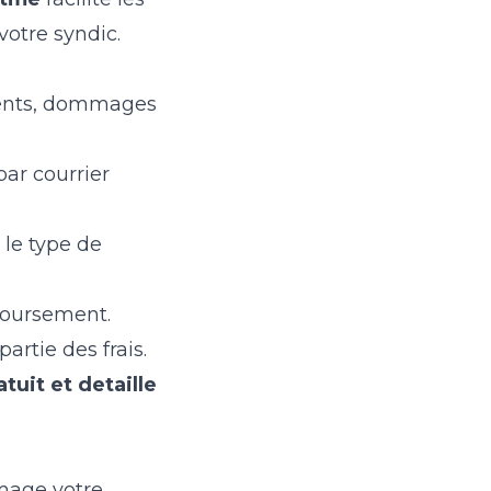
votre syndic.
ments, dommages
par courrier
 le type de
boursement.
artie des frais.
tuit et detaille
mage votre