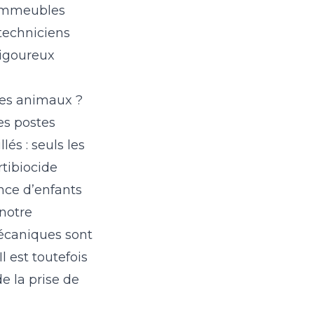
 immeubles
techniciens
rigoureux
mes animaux ?
es postes
lés : seuls les
rtibiocide
nce d’enfants
notre
mécaniques sont
 est toutefois
e la prise de