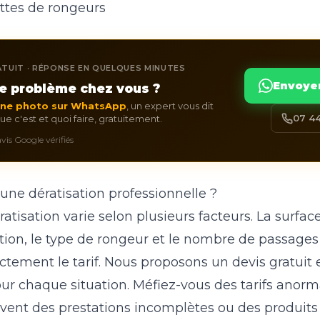
rottes de rongeurs
TUIT · RÉPONSE EN QUELQUES MINUTES
Envoye
e problème chez vous ?
une photo sur WhatsApp
, un expert vous dit
07 44
e c'est et quoi faire, gratuitement.
 avis Google vérifiés
ne dératisation professionnelle ?
atisation varie selon plusieurs facteurs. La surface 
ation, le type de rongeur et le nombre de passages
ctement le tarif. Nous proposons un devis gratuit 
r chaque situation. Méfiez-vous des tarifs anor
vent des prestations incomplètes ou des produits 