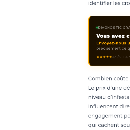
identifier les c
DIAGNOSTIC GRA
Vous avez c
Envoyez-nous 
précisément ce qu
★★★★★
4,9/5 · 114
Combien coûte u
Le prix d’une dér
niveau d’infest
influencent dire
engagement pou
qui cachent sou