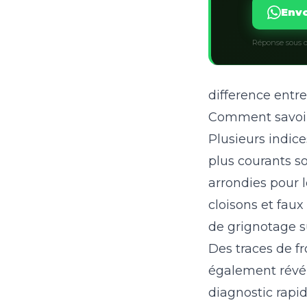
Envo
Réponse sous q
difference entre 
Comment savoir s
Plusieurs indic
plus courants so
arrondies pour l
cloisons et faux
de grignotage su
Des traces de f
également révél
diagnostic rapid