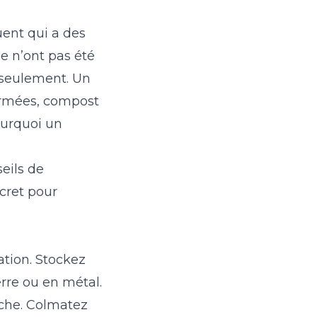
uent qui a des
ée n’ont pas été
m seulement. Un
ermées, compost
ourquoi un
eils de
cret pour
ation. Stockez
rre ou en métal.
che. Colmatez