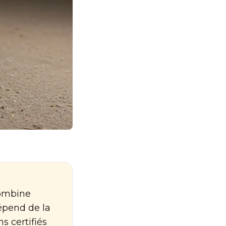
combine
épend de la
s certifiés