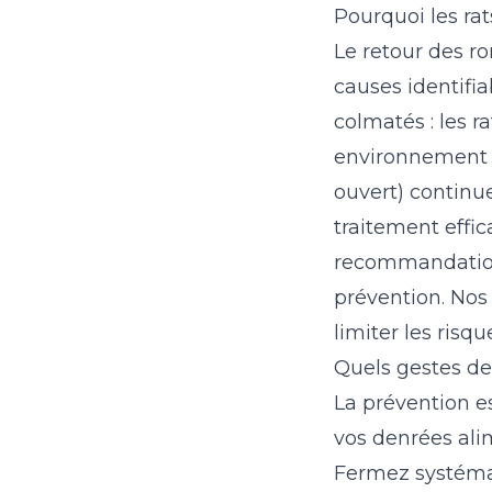
Pourquoi les rat
Le retour des r
causes identifia
colmatés : les r
environnement f
ouvert) continue
traitement effica
recommandations
prévention. Nos
limiter les risqu
Quels gestes de 
La prévention es
vos denrées ali
Fermez systéma