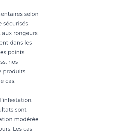
mentaires selon
e sécurisés
 aux rongeurs.
ent dans les
les points
ss, nos
de produits
e cas.
’infestation.
ultats sont
station modérée
urs. Les cas