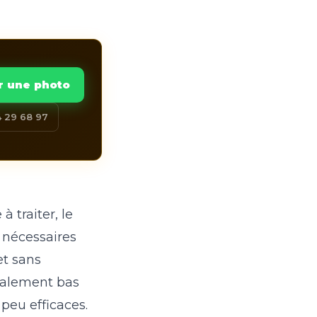
r une photo
 29 68 97
à traiter, le
 nécessaires
et sans
malement bas
peu efficaces.