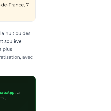
-de-France, 7
la nuit ou des
nt soulève
s plus
atisation, avec
hatsApp.
Un
est,