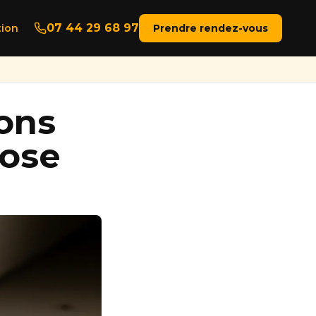
07 44 29 68 97
ion
Prendre rendez-vous
ions
pose