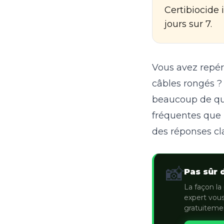
Certibiocide 
jours sur 7.
Vous avez repér
câbles rongés ?
beaucoup de que
fréquentes que n
des réponses cla
📸
Pas sûr 
La façon la 
expert vous
gratuiteme