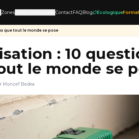
Zones
Notre entreprise
Contact
FAQ
Blog
Écologique
Format
ons que tout le monde se pose
isation : 10 quest
out le monde se 
r Moncef Bedira