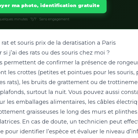
yer ma photo, identification gratuite
uelques minutes · 7j/7 · Sans engagement
rat et souris
prix de la deratisation a Paris
i j’ai des rats ou des souris chez moi ?
es permettent de confirmer la présence de rongeurs
nt les crottes (petites et pointues pour les souris, 
es rats), les bruits de grattement ou de trottineme
 plafonds, surtout la nuit. Vous pouvez aussi const
r les emballages alimentaires, les câbles électriq
rottement graisseuses le long des murs et plinthes
atrices. En cas de doute, un technicien peut effe
e pour identifier l’espèce et évaluer le niveau d’inf