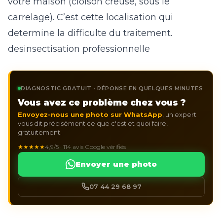
votre maison (cloison creuse, sous le
carrelage). C’est cette localisation qui
determine la difficulte du traitement.
desinsectisation professionnelle
DIAGNOSTIC GRATUIT · RÉPONSE EN QUELQUES MINUTES
Vous avez ce problème chez vous ?
Envoyez-nous une photo sur WhatsApp
, un expert
vous dit précisément ce que c'est et quoi faire,
gratuitement.
★★★★★
4,9/5 · 114 avis Google vérifiés
Envoyer une photo
07 44 29 68 97