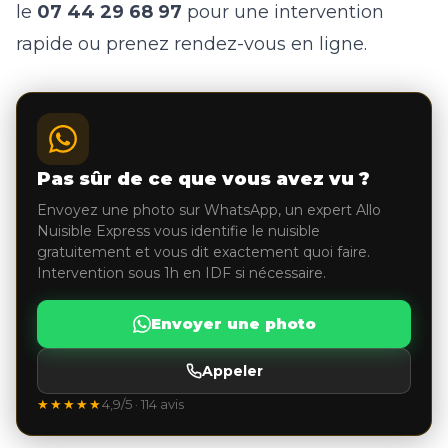
le
07 44 29 68 97
pour une intervention
rapide ou
prenez rendez-vous en ligne
.
Pas sûr de ce que vous avez vu ?
Envoyez une photo sur WhatsApp, un expert Allo
Nuisible Express vous identifie le nuisible
gratuitement et vous dit exactement quoi faire.
Intervention sous 1h en IDF si nécessaire.
Envoyer une photo
Appeler
★★★★★
4,9/5 · 114 avis