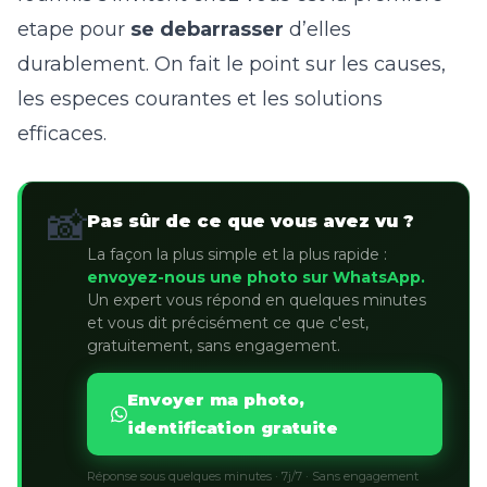
etape pour
se debarrasser
d’elles
durablement. On fait le point sur les causes,
les especes courantes et les solutions
efficaces.
📸
Pas sûr de ce que vous avez vu ?
La façon la plus simple et la plus rapide :
envoyez-nous une photo sur WhatsApp.
Un expert vous répond en quelques minutes
et vous dit précisément ce que c'est,
gratuitement, sans engagement.
Envoyer ma photo,
identification gratuite
Réponse sous quelques minutes · 7j/7 · Sans engagement