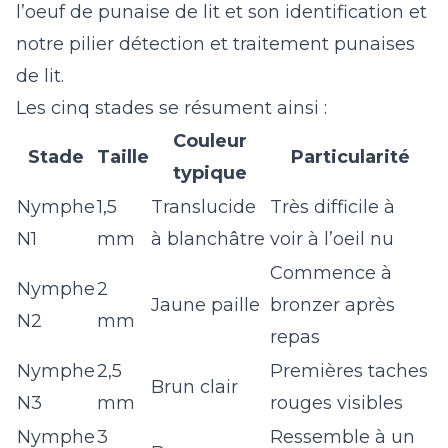
l’
oeuf de punaise de lit et son identification
et
notre
pilier détection et traitement punaises
de lit
.
Les cinq stades se résument ainsi :
Couleur
Stade
Taille
Particularité
typique
Nymphe
1,5
Translucide
Très difficile à
N1
mm
à blanchâtre
voir à l’oeil nu
Commence à
Nymphe
2
Jaune paille
bronzer après
N2
mm
repas
Nymphe
2,5
Premières taches
Brun clair
N3
mm
rouges visibles
Nymphe
3
Ressemble à un