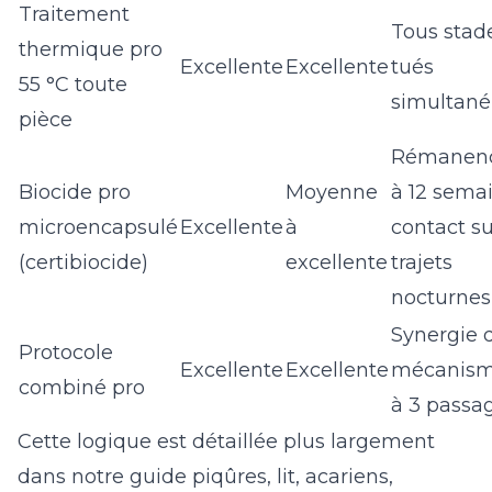
Traitement
Tous stad
thermique pro
Excellente
Excellente
tués
55 °C toute
simultan
pièce
Rémanenc
Biocide pro
Moyenne
à 12 sema
microencapsulé
Excellente
à
contact su
(certibiocide)
excellente
trajets
nocturnes
Synergie 
Protocole
Excellente
Excellente
mécanism
combiné pro
à 3 passa
Cette logique est détaillée plus largement
dans notre guide
piqûres, lit, acariens,