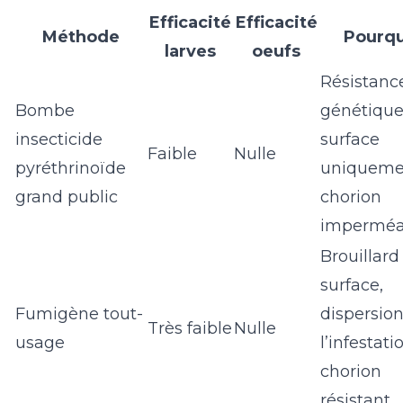
Efficacité
Efficacité
Méthode
Pourqu
larves
oeufs
Résistanc
Bombe
génétique
insecticide
surface
Faible
Nulle
pyréthrinoïde
uniqueme
grand public
chorion
imperméa
Brouillard
surface,
Fumigène tout-
dispersio
Très faible
Nulle
usage
l’infestati
chorion
résistant