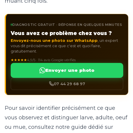
muant cinq fois.
DIAGNOSTIC GRATUIT · RÉPONSE EN QUELQUES MINUTES
Vous avez ce problème chez vous ?
Envoyez-nous une photo sur WhatsApp
, un expert
vous dit précisément ce que c'est et quoi faire,
gratuitement.
★★★★★
4,9/5 · 114 avis Google vérifiés
Envoyer une photo
07 44 29 68 97
Pour savoir identifier précisément ce que
vous observez et distinguer larve, adulte, oeuf
ou mue, consultez notre guide dédié sur