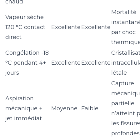
chaud
Mortalité
Vapeur sèche
instantan
120 °C contact
Excellente
Excellente
par choc
direct
thermiqu
Congélation -18
Cristallisa
°C pendant 4+
Excellente
Excellente
intracellul
jours
létale
Capture
mécaniqu
Aspiration
partielle,
mécanique +
Moyenne
Faible
n’atteint 
jet immédiat
les fissure
profondes