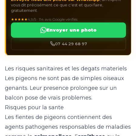
vous dit précisément ce que c'est et quoi faire,
gratuitement.
★★★★★
4,9/5 · 114 avis Google vérifiés
Envoyer une photo
07 44 29 68 97
Les risques sanitaires et les degats materiels
Les pigeons ne sont pas de simples oiseaux
genants. Leur presence prolongee sur un
balcon pose de vrais problemes.
Risques pour la sante
Les fientes de pigeons contiennent des
agents pathogenes responsables de maladies