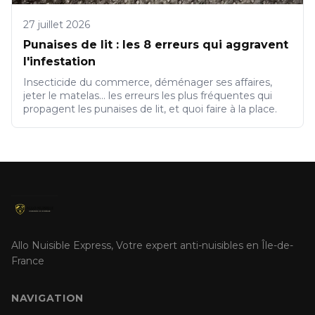
27 juillet 2026
Punaises de lit : les 8 erreurs qui aggravent
l'infestation
Insecticide du commerce, déménager ses affaires,
jeter le matelas... les erreurs les plus fréquentes qui
propagent les punaises de lit, et quoi faire à la place.
Allo Nuisible Express, Votre expert anti-nuisibles en Île-de-
France
NAVIGATION