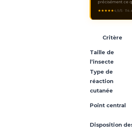
précisément ce qu
★★★★★
4,9/5 · 114
Critère
Taille de
l’insecte
Type de
réaction
cutanée
Point central
Disposition de