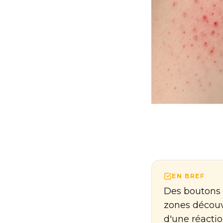
EN BREF
Des boutons a
zones découve
d'une réaction