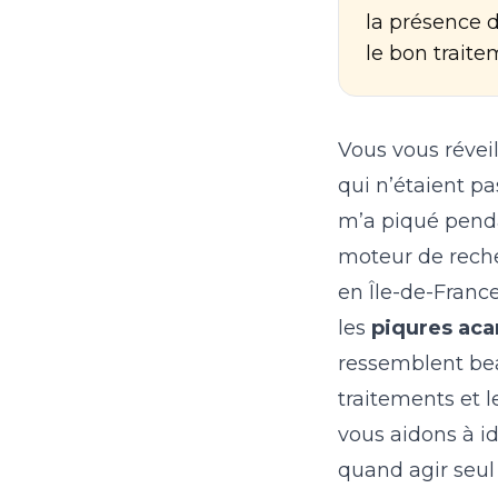
la présence d
le bon traite
Vous vous révei
qui n’étaient pa
m’a piqué penda
moteur de reche
en Île-de-France
les
piqures acar
ressemblent bea
traitements et l
vous aidons à i
quand agir seul 