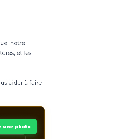
que, notre
tères, et les
us aider à faire
r une photo