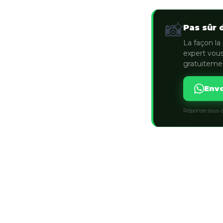
📸
Pas sûr 
La façon la 
expert vous
gratuiteme
Envo
Réponse sous q