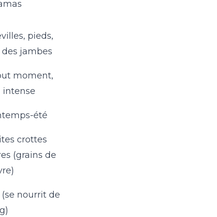
 amas
villes, pieds,
 des jambes
out moment,
s intense
ntemps-été
ites crottes
res (grains de
vre)
 (se nourrit de
g)