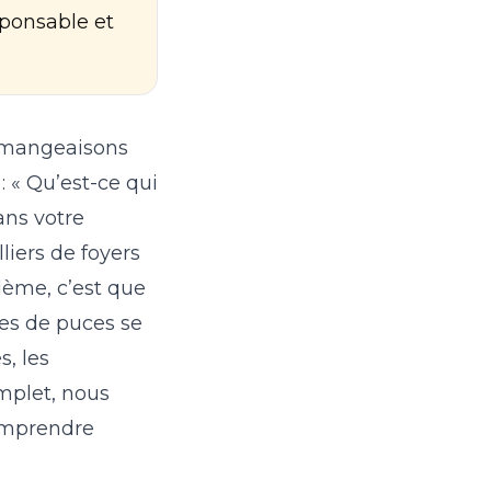
esponsable et
démangeaisons
: « Qu’est-ce qui
ns votre
liers de foyers
lème, c’est que
ûres de puces se
, les
omplet, nous
comprendre