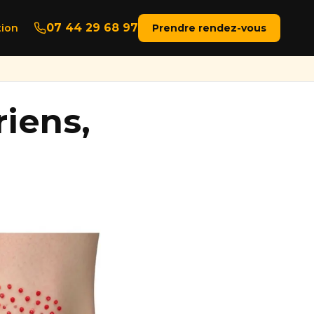
07 44 29 68 97
ion
Prendre rendez-vous
riens,