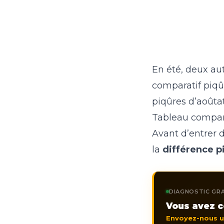
En été, deux aut
comparatif
piqû
piqûres d’aoûta
Tableau comparat
Avant d’entrer d
la
différence p
DIAGNOSTIC GRA
Vous avez c
Envoyez-nous 