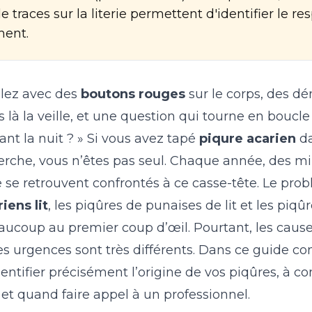
e traces sur la literie permettent d'identifier le r
ment.
llez avec des
boutons rouges
sur le corps, des 
s là la veille, et une question qui tourne en boucle 
nt la nuit ? » Si vous avez tapé
piqure acarien
da
rche, vous n’êtes pas seul. Chaque année, des mil
 se retrouvent confrontés à ce casse-tête. Le prob
iens lit
, les piqûres de punaises de lit et les piq
ucoup au premier coup d’œil. Pourtant, les causes
es urgences sont très différents. Dans ce guide c
dentifier précisément l’origine de vos piqûres, à 
et quand faire appel à un professionnel.