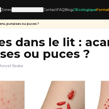
Zones
Notre entreprise
Contact
FAQ
Blog
Écologique
Format
riens, punaises ou puces ?
s dans le lit : aca
ses ou puces ?
Moncef Bedira