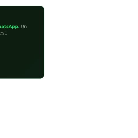
hatsApp.
Un
est,