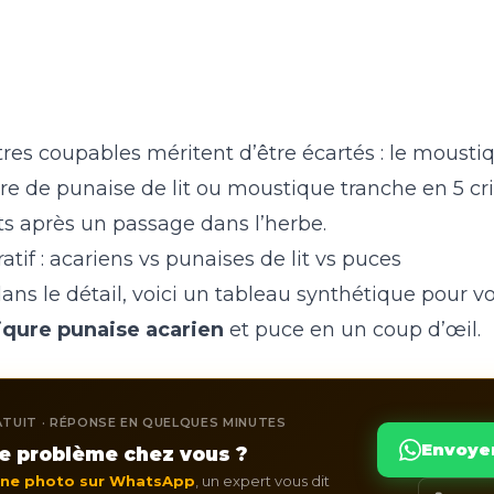
res coupables méritent d’être écartés : le mousti
re de punaise de lit ou moustique
tranche en 5 cri
ts après un passage dans l’herbe
.
if : acariens vs punaises de lit vs puces
ans le détail, voici un tableau synthétique pour vo
iqure punaise acarien
et puce en un coup d’œil.
TUIT · RÉPONSE EN QUELQUES MINUTES
Envoye
e problème chez vous ?
une photo sur WhatsApp
, un expert vous dit