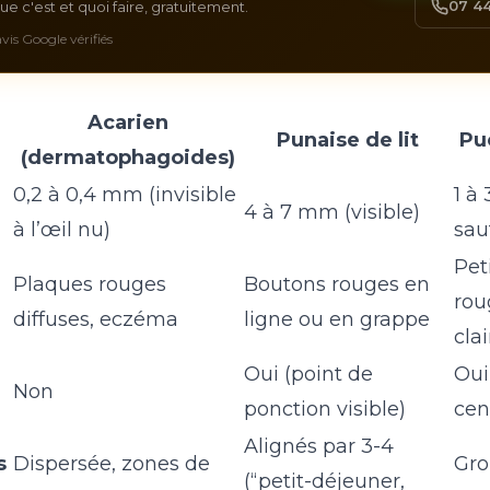
07 44
e c'est et quoi faire, gratuitement.
 avis Google vérifiés
Acarien
Punaise de lit
Pu
(dermatophagoides)
0,2 à 0,4 mm (invisible
1 à
4 à 7 mm (visible)
à l’œil nu)
sau
Pet
Plaques rouges
Boutons rouges en
rou
diffuses, eczéma
ligne ou en grappe
clai
Oui (point de
Oui
Non
ponction visible)
cen
Alignés par 3-4
s
Dispersée, zones de
Gro
(“petit-déjeuner,