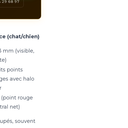
 29 68 97
ce (chat/chien)
 3 mm (visible,
te)
its points
ges avec halo
r
 (point rouge
tral net)
upés, souvent