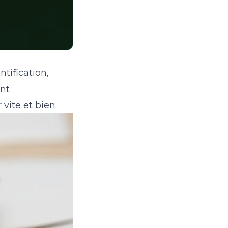
tification,
ent
 vite et bien.