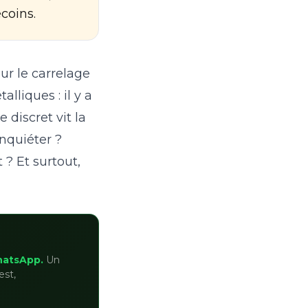
coins.
sur le carrelage
lliques : il y a
e discret vit la
inquiéter ?
 ? Et surtout,
hatsApp.
Un
est,