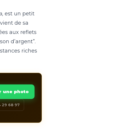
a
, est un petit
vient de sa
ées aux reflets
sson d’argent”.
bstances riches
r une photo
 29 68 97