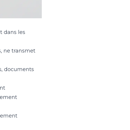
t dans les
s, ne transmet
tos, documents
nt
itement
èrement