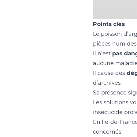
Points clés
Le poisson d’ar
pièces humides
Il n’est
pas dan
aucune maladi
Il cause des
dég
d’archives
Sa présence si
Les solutions v
insecticide prof
En Île-de-Franc
concernés