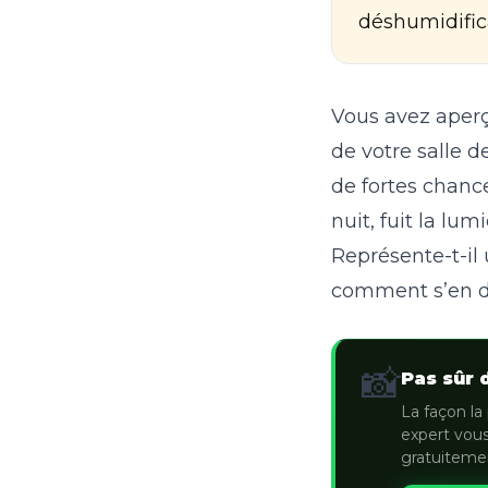
déshumidifica
Vous avez aperç
de votre salle d
de fortes chance
nuit, fuit la lum
Représente-t-il 
comment s’en d
📸
Pas sûr 
La façon la 
expert vous
gratuiteme