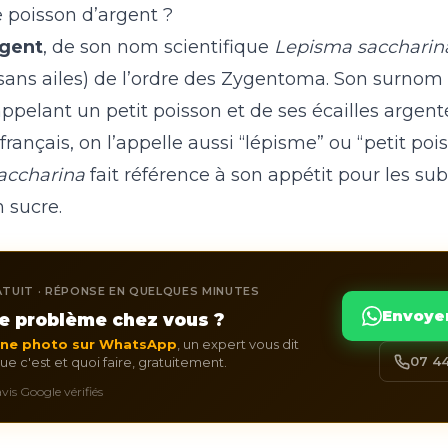
e poisson d’argent ?
rgent
, de son nom scientifique
Lepisma saccharin
(sans ailes) de l’ordre des Zygentoma. Son surnom 
ppelant un petit poisson et de ses écailles argent
français, on l’appelle aussi “lépisme” ou “petit poi
accharina
fait référence à son appétit pour les su
 sucre.
TUIT · RÉPONSE EN QUELQUES MINUTES
Envoye
e problème chez vous ?
une photo sur WhatsApp
, un expert vous dit
07 44
e c'est et quoi faire, gratuitement.
 avis Google vérifiés