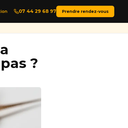
07 44 29 68 97
ion
Prendre rendez-vous
la
pas ?