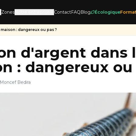
Zones
Notre entreprise
Contact
FAQ
Blog
Écologique
Format
 maison : dangereux ou pas ?
on d'argent dans 
n : dangereux ou 
 Moncef Bedira