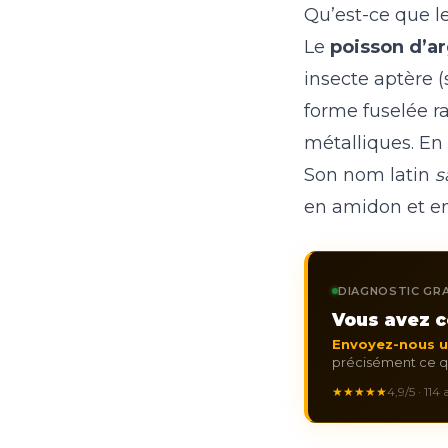
Qu’est-ce que l
Le
poisson d’a
insecte aptère 
forme fuselée ra
métalliques. En 
Son nom latin
s
en amidon et en
DIAGNOSTIC GRA
Vous avez c
Envoyez-nous 
précisément ce qu
★★★★★
4,9/5 · 114