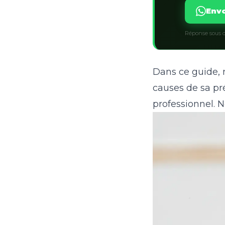
Envo
Réponse sous q
Dans ce guide, n
causes de sa pré
professionnel. N