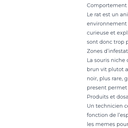
Comportement f
Le rat est un an
environnement p
curieuse et exp
sont donc trop p
Zones d’infesta
La souris niche 
brun vit plutot a
noir, plus rare,
present permet d
Produits et dos
Un technicien ce
fonction de l’es
les memes pour