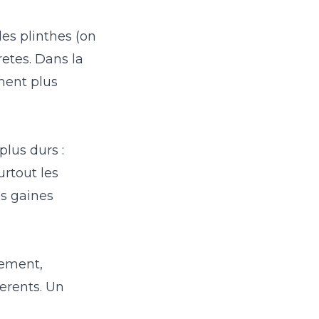
des plinthes (on
retes. Dans la
ement plus
plus durs :
urtout les
es gaines
tement,
ferents. Un