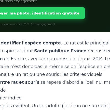
nt, sans engagement.
yer ma photo, identification gratuite
uelques minutes · 7j/7 · Sans engagement
identifier l’espèce compte.
Le rat est le principal
ptospirose, dont
Santé publique France
recense 
an
en France, avec une progression depuis 2014. L
taire n’est donc pas le même selon l’espèce en pr
tre un rat ou une souris : les criteres visuels
ntre rat et souris
se repere d’abord a l’oeil nu, 
de.
mier indice
 le plus evident. Un rat adulte (rat brun ou surmulo