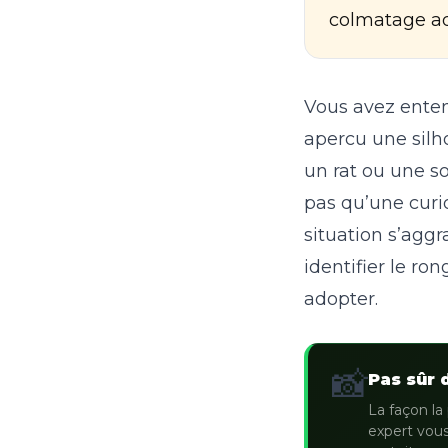
colmatage ada
Vous avez enten
apercu une silho
un rat ou une s
pas qu’une curios
situation s’aggr
identifier le ro
adopter.
📸
Pas sûr 
La façon la 
expert vous