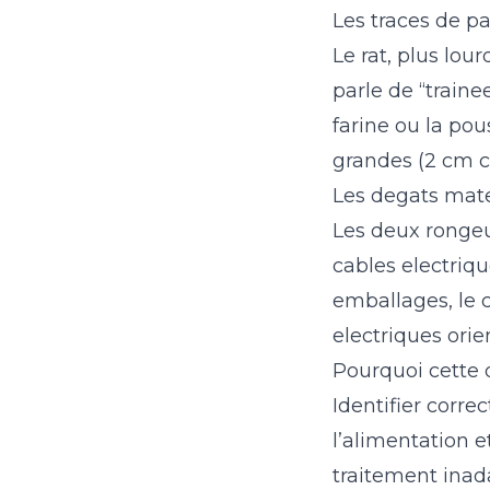
Les traces de p
Le rat, plus lou
parle de “traine
farine ou la pou
grandes (2 cm co
Les degats mate
Les deux rongeur
cables electriqu
emballages, le c
electriques orie
Pourquoi cette 
Identifier corre
l’alimentation e
traitement inad