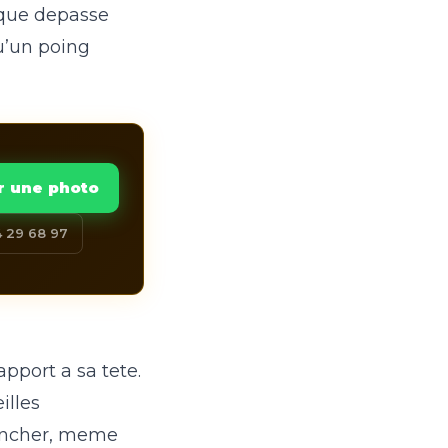
ique depasse
qu’un poing
r une photo
 29 68 97
apport a sa tete.
illes
rancher, meme