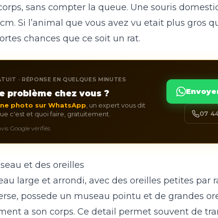
corps, sans compter la queue. Une souris domest
cm. Si l’animal que vous avez vu etait plus gros 
fortes chances que ce soit un rat.
TUIT · RÉPONSE EN QUELQUES MINUTES
Envoye
e problème chez vous ?
une photo sur WhatsApp
, un expert vous dit
07 44
e c'est et quoi faire, gratuitement.
 avis Google vérifiés
eau et des oreilles
au large et arrondi, avec des oreilles petites par r
nverse, possede un museau pointu et de grandes ore
ment a son corps. Ce detail permet souvent de t