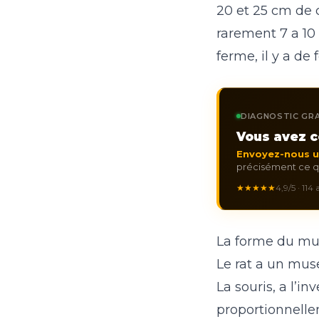
20 et 25 cm de 
rarement 7 a 10 
ferme, il y a de 
DIAGNOSTIC GRA
Vous avez c
Envoyez-nous 
précisément ce qu
★★★★★
4,9/5 · 114
La forme du mus
Le rat a un muse
La souris, a l’i
proportionnelle