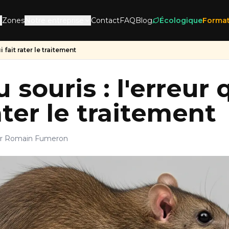
Zones
Notre entreprise
Contact
FAQ
Blog
Écologique
Format
i fait rater le traitement
 souris : l'erreur 
ater le traitement
r Romain Fumeron