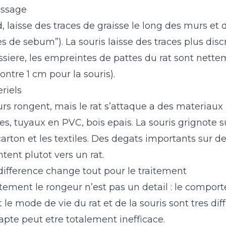
assage
rd, laisse des traces de graisse le long des murs et 
es de sebum”). La souris laisse des traces plus disc
ssiere, les empreintes de pattes du rat sont nett
ntre 1 cm pour la souris).
riels
s rongent, mais le rat s’attaque a des materiaux 
es, tuyaux en PVC, bois epais. La souris grignote s
arton et les textiles. Des degats importants sur d
ntent plutot vers un rat.
difference change tout pour le traitement
ctement le rongeur n’est pas un detail : le compor
t le mode de vie du rat et de la souris sont tres dif
apte peut etre totalement inefficace.