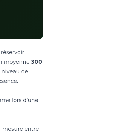
 réservoir
en moyenne
300
e niveau de
ésence.
meme lors d’une
t) mesure entre