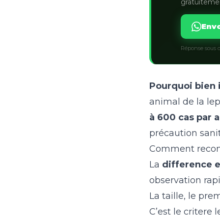
gratuiteme
Envo
Réponse sous q
Pourquoi bien 
animal de la le
à 600 cas par 
précaution sani
Comment reconnai
La
difference e
observation rapi
La taille, le pre
C’est le critere