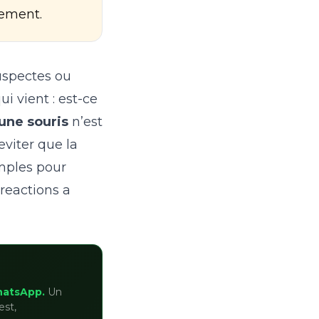
lement.
uspectes ou
i vient : est-ce
 une souris
n’est
eviter que la
imples pour
 reactions a
hatsApp.
Un
est,