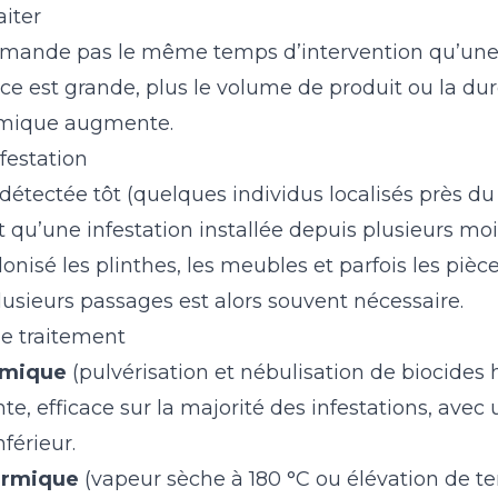
aiter
emande pas le même temps d’intervention qu’une
ace est grande, plus le volume de produit ou la du
rmique augmente.
nfestation
détectée tôt (quelques individus localisés près du li
qu’une infestation installée depuis plusieurs mois
onisé les plinthes, les meubles et parfois les pièc
lusieurs passages est alors souvent nécessaire.
e traitement
imique
(pulvérisation et nébulisation de biocides
, efficace sur la majorité des infestations, avec 
férieur.
ermique
(vapeur sèche à 180 °C ou élévation de t