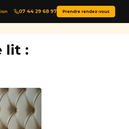
07 44 29 68 97
ion
Prendre rendez-vous
lit :