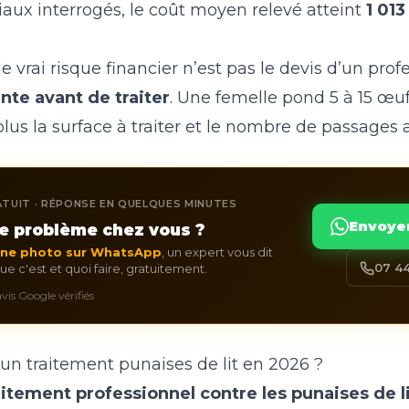
ciaux interrogés, le coût moyen relevé atteint
1 013
e vrai risque financier n’est pas le devis d’un profe
nte avant de traiter
. Une femelle pond 5 à 15 œuf
plus la surface à traiter et le nombre de passage
TUIT · RÉPONSE EN QUELQUES MINUTES
Envoye
e problème chez vous ?
une photo sur WhatsApp
, un expert vous dit
07 44
e c'est et quoi faire, gratuitement.
 avis Google vérifiés
n traitement punaises de lit en 2026 ?
raitement professionnel contre les punaises de l