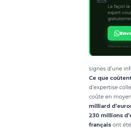
La façon la 
expert vous
gratuiteme
Envo
Réponse sous q
signes d’une inf
Ce que coûtent 
d’expertise colle
coûte en moye
milliard d’euro
230 millions d’
français
ont été