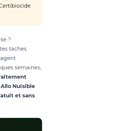
Certibiocide
rse ?
tes taches
opagent
elques semaines,
traitement
z
Allo Nuisible
atuit et sans