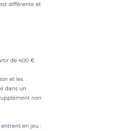
est différente et
artir de 400 €
ion et les
ué dans un
 supplément non
 entrent en jeu :