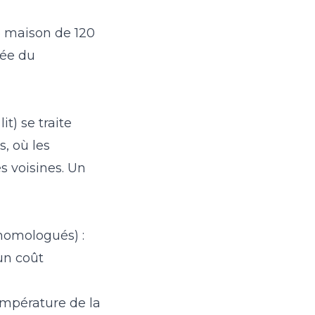
 maison de 120
rée du
t) se traite
, où les
es voisines. Un
 homologués) :
un coût
empérature de la