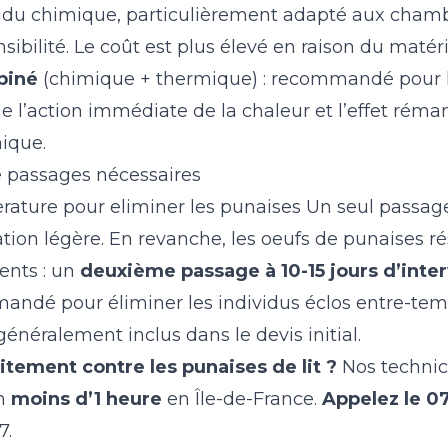
ésidu chimique, particulièrement adapté aux cham
sibilité. Le coût est plus élevé en raison du matéri
biné
(chimique + thermique) : recommandé pour le
cie l’action immédiate de la chaleur et l’effet rém
ique.
 passages nécessaires
rature pour eliminer les punaises
Un seul passage
tion légère. En revanche, les oeufs de punaises ré
ents : un
deuxième passage à 10-15 jours d’inter
ndé pour éliminer les individus éclos entre-tem
généralement inclus dans le devis initial.
itement contre les punaises de lit ?
Nos technici
en
moins d’1 heure
en Île-de-France.
Appelez le
07
7.