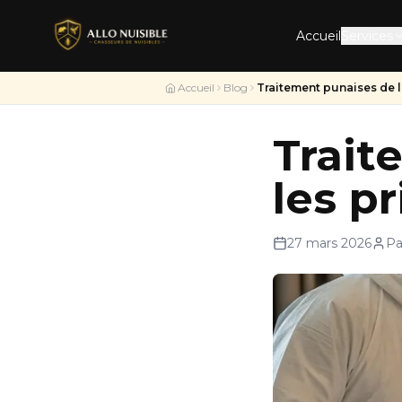
Accueil
Services
Accueil
Blog
Traitement punaises de lit
Trait
les p
27 mars 2026
Pa