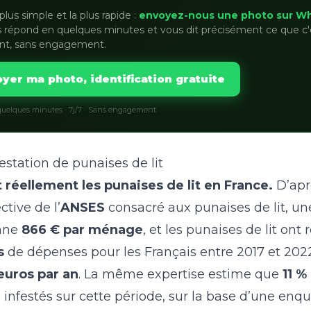
plus simple et la plus rapide :
envoyez-nous une photo sur W
 répond en quelques minutes et vous dit précisément ce que c'
nt, sans engagement.
yer ma photo, identification gratuite
uelques minutes · 7j/7 · Sans engagement
estation de punaises de lit
réellement les punaises de lit en France.
D’apr
ctive de l’
ANSES
consacré aux punaises de lit, une
nne
866 € par ménage
, et les punaises de lit ont
s
de dépenses pour les Français entre 2017 et 2022
euros par an
. La même expertise estime que
11 
 infestés sur cette période, sur la base d’une enq