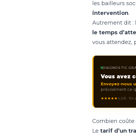
les bailleurs so
intervention
.
Autrement dit : l
le temps d’atte
vous attendez, 
DIAGNOSTIC GRA
Vous avez c
Envoyez-nous 
précisément ce qu
★★★★★
4,9/5 · 114
Combien coûte u
Le
tarif d’un t