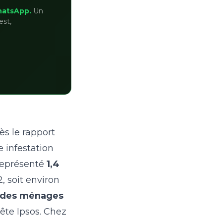
hatsApp.
Un
est,
ès le rapport
 infestation
 représenté
1,4
, soit environ
% des ménages
uête Ipsos. Chez