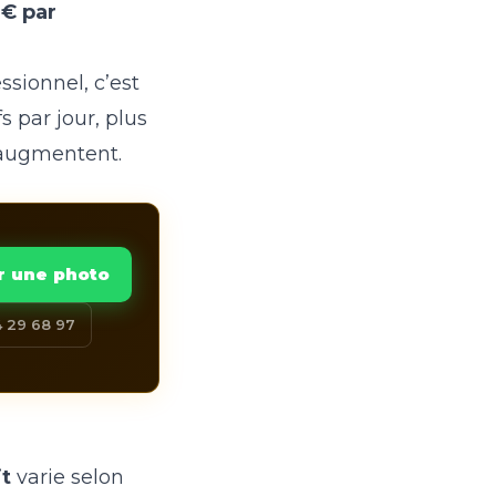
 € par
ssionnel, c’est
s par jour, plus
s augmentent.
r une photo
 29 68 97
it
varie selon