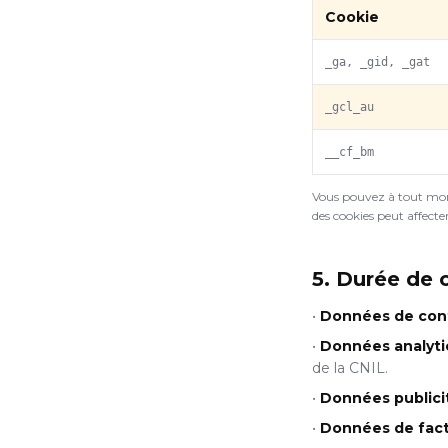
Cookie
_ga, _gid, _gat
_gcl_au
__cf_bm
Vous pouvez à tout mome
des cookies peut affecter
5. Durée de 
•
Données de con
•
Données analytic
de la CNIL.
•
Données publici
•
Données de fact