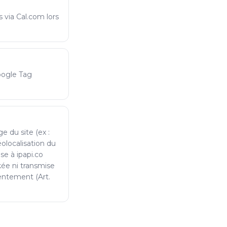
 via Cal.com lors
oogle Tag
e du site (ex :
éolocalisation du
se à ipapi.co
kée ni transmise
sentement (Art.