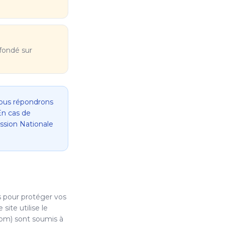
fondé sur
Nous répondrons
En cas de
sion Nationale
 pour protéger vos
site utilise le
com) sont soumis à