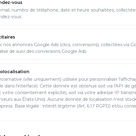
ndez-vous
mail, numéro de téléphone, date et heure souhaitées, collectées
endez-vous.
itaires
c nos annonces Google Ads (clics, conversions), collectées via G
lise de suivi des conversions Google Ads.
olocalisation
roximative (ville uniquement) utilisée pour personnaliser l'affichag
lle dans l'interface). Cette donnée est obtenue soit via l'API de g
 votre consentement explicite), soit via votre adresse IP transmi
serveurs aux États-Unis). Aucune donnée de localisation n'est stoc
Express. Base légale : intérêt légitime (Art. 6.1.f RGPD) et/ou con