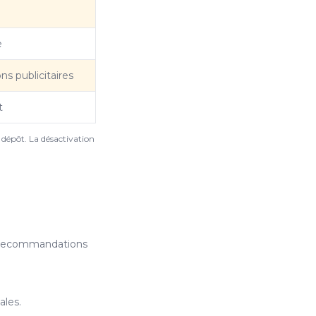
e
ns publicitaires
t
 dépôt. La désactivation
 recommandations
ales.