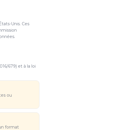
États-Unis. Ces
ommission
données.
/679) et à la loi
tes ou
un format