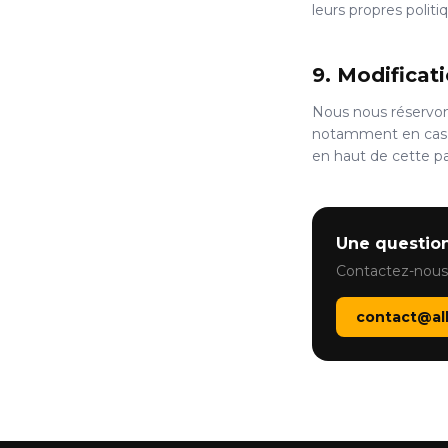
leurs propres politi
9. Modificat
Nous nous réservons
notamment en cas d
en haut de cette p
Une question
Contactez-nous
contact@all