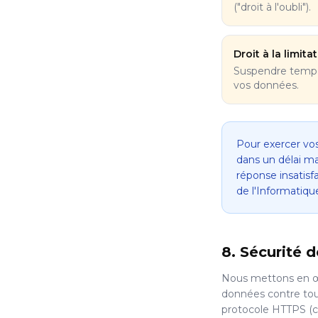
("droit à l'oubli").
Droit à la limita
Suspendre tempo
vos données.
Pour exercer vos
dans un délai m
réponse insatisf
de l'Informatique
8. Sécurité 
Nous mettons en œu
données contre tout 
protocole HTTPS (c