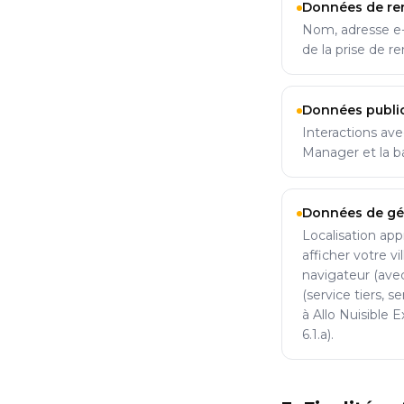
Données de re
Nom, adresse e-
de la prise de r
Données public
Interactions ave
Manager et la ba
Données de gé
Localisation app
afficher votre vi
navigateur (avec
(service tiers, 
à Allo Nuisible 
6.1.a).