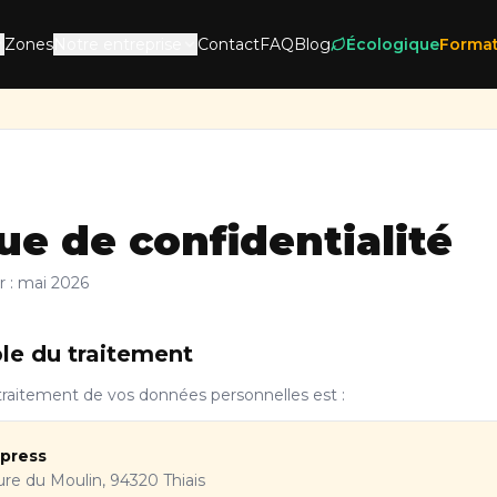
Zones
Notre entreprise
Contact
FAQ
Blog
Écologique
Format
ue de confidentialité
r : mai 2026
le du traitement
traitement de vos données personnelles est :
xpress
ure du Moulin, 94320 Thiais