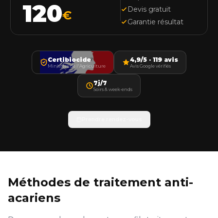
120
Devis gratuit
€
Garantie résultat
Certibiocide
4,9/5 · 119 avis
Ministère de l'Agriculture
Avis Google vérifiés
7j/7
Soirs & week-ends
Prendre rendez-vous
Méthodes de traitement anti-
acariens