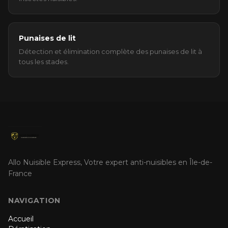
punaises. Allo Nuisible Express diagnostique
précisément le problème lors d'une inspection
gratuite en Île-de-France.
Punaises de lit
Détection et élimination complète des punaises de lit à
tous les stades.
Allo Nuisible Express, Votre expert anti-nuisibles en Île-de-
France
NAVIGATION
Accueil