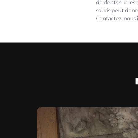
de dents sur les
souris peut donne
Contactez-nous 