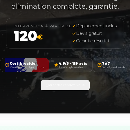
élimination complète, garantie.
Déplacement inclus
INTERVENTION À PARTIR DE
120
Devis gratuit
€
Garantie résultat
Certibiocide
4,9/5 · 119 avis
7j/7
Ministère de l'Agriculture
Avis Google vérifiés
Soirs & week-ends
Prendre rendez-vous