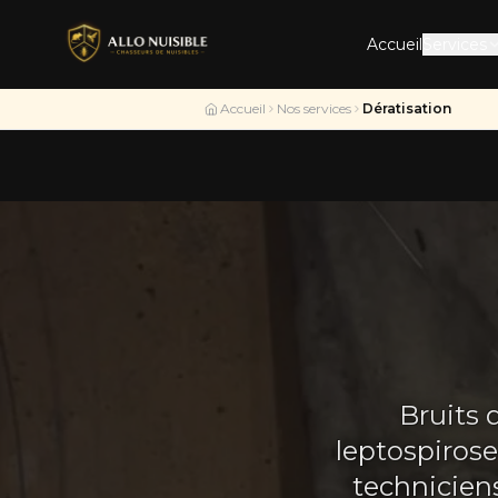
Accueil
Services
Accueil
Nos services
Dératisation
Bruits 
leptospirose
technicien