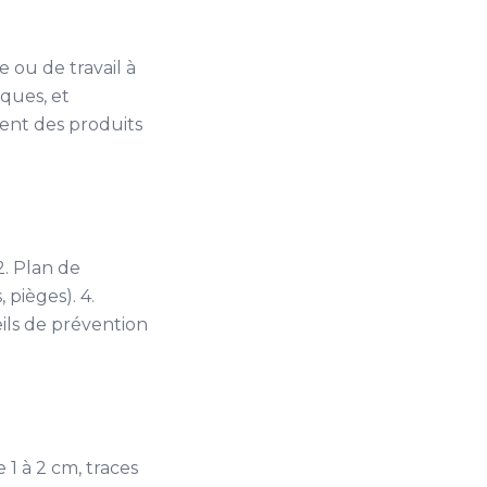
e ou de travail à
iques, et
isent des produits
 2. Plan de
 pièges). 4.
eils de prévention
 1 à 2 cm, traces