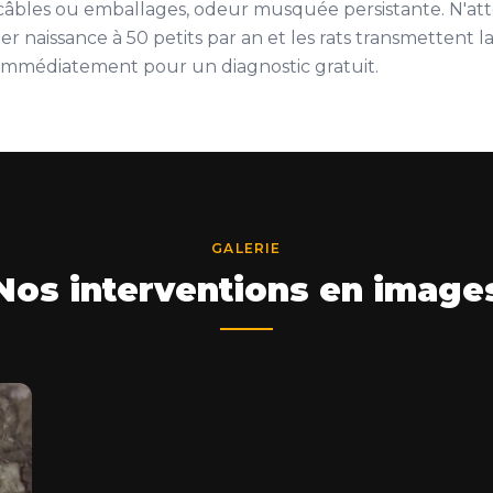
 câbles ou emballages, odeur musquée persistante. N'at
r naissance à 50 petits par an et les rats transmettent la
immédiatement pour un diagnostic gratuit.
GALERIE
Nos interventions en image