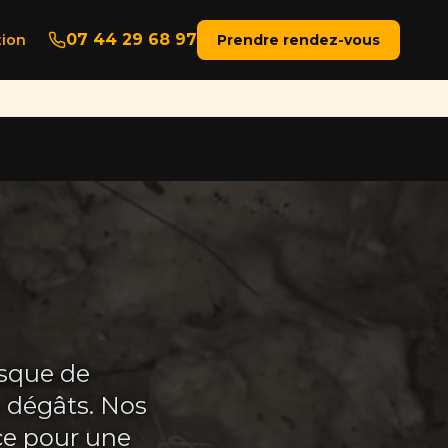
07 44 29 68 97
ion
Prendre rendez-vous
isque de
s dégâts. Nos
ce pour une