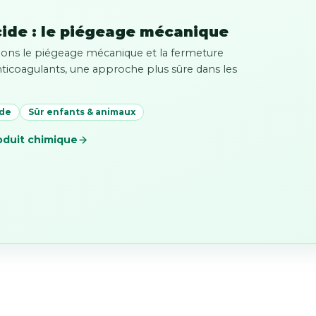
cide : le piégeage mécanique
gions le piégeage mécanique et la fermeture
anticoagulants, une approche plus sûre dans les
ide
Sûr enfants & animaux
oduit chimique