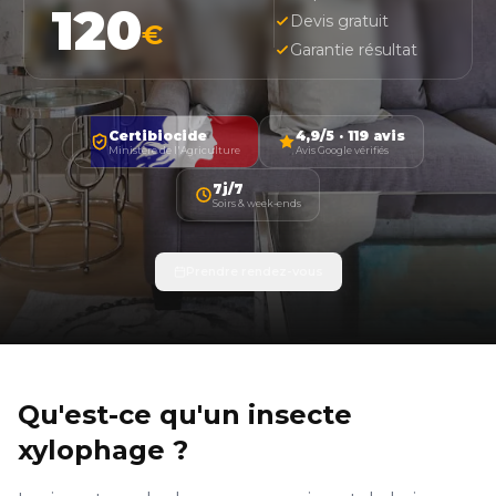
120
Devis gratuit
€
Garantie résultat
Certibiocide
4,9/5 · 119 avis
Ministère de l'Agriculture
Avis Google vérifiés
7j/7
Soirs & week-ends
Prendre rendez-vous
Qu'est-ce qu'un insecte
xylophage ?