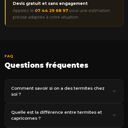
Devis gratuit et sans engagement
Appelez le
07 44 29 68 97
pour une estimation
précise adaptée à votre situation.
FAQ
Questions fréquentes
Comment savoir si on a des termites chez
soi ?
Les signes de présence de termites sont souvent
Quelle est la différence entre termites et
capricornes ?
discrets car ils attaquent le bois de l'intérieur.
Recherchez des cordonnets de terre (petits tubes