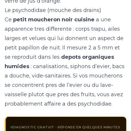
verre de jus d’orange.
Le psychodidae (mouche des drains)
Ce
petit moucheron noir cuisine
a une
apparence tres differente : corps trapu, ailes
larges et velues qui lui donnent un aspect de
petit papillon de nuit. Il mesure 2 a 5 mm et
se reproduit dans les
depots organiques
humides
: canalisations, siphons d’evier, bacs
a douche, vide-sanitaires. Si vos moucherons
se concentrent pres de l’evier ou du lave-
vaisselle plutot que pres des fruits, vous avez
probablement affaire a des psychodidae.
DIAGNOSTIC GRATUIT · RÉPONSE EN QUELQUES MINUTES