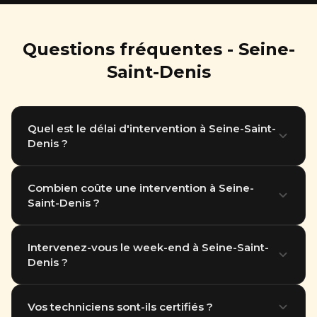
Questions fréquentes - Seine-
Saint-Denis
Quel est le délai d'intervention à Seine-Saint-
Denis ?
Nous intervenons en moins d'1 heure dans tout le
Combien coûte une intervention à Seine-
Saint-Denis ?
93. Notre équipe basée à Thiais (94) se déplace
rapidement partout en Île-de-France.
Le tarif dépend du type de nuisible et de la surface à
Intervenez-vous le week-end à Seine-Saint-
Denis ?
traiter. Destruction nid de guêpes à partir de 89
euros. Devis gratuit par téléphone.
Oui, nous intervenons 7 jours sur 7, y compris les
Vos techniciens sont-ils certifiés ?