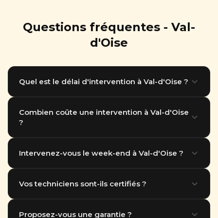
Questions fréquentes - Val-
d'Oise
Quel est le délai d'intervention à Val-d'Oise ?
Nous intervenons en moins d'1 heure dans tout le
Combien coûte une intervention à Val-d'Oise
?
95. Notre équipe basée à Thiais (94) se déplace
rapidement partout en Île-de-France.
Le tarif dépend du type de nuisible et de la surface à
Intervenez-vous le week-end à Val-d'Oise ?
traiter. Destruction nid de guêpes à partir de 89
euros. Devis gratuit par téléphone.
Oui, nous intervenons 7 jours sur 7, y compris les
Vos techniciens sont-ils certifiés ?
jours fériés, dans tout le 95.
Tous nos techniciens sont titulaires du certificat
Proposez-vous une garantie ?