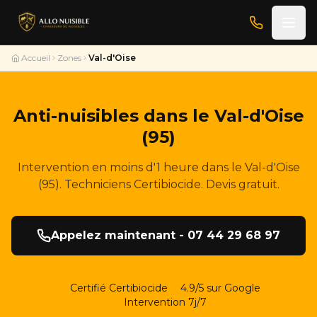
Accueil
Zones
Val-d'Oise
Anti-nuisibles dans le Val-d'Oise
(95)
Intervention en moins d'1 heure dans le Val-d'Oise
(95). Techniciens Certibiocide. Devis gratuit.
Appelez maintenant - 07 44 29 68 97
Certifié Certibiocide
4.9/5 sur Google
Intervention 7j/7