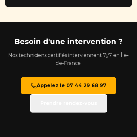
Certibiocide obligatoire. Nous délivrons une
attestation de traitement reconnue par les bailleurs,
Oui, tous nos traitements sont garantis 1 mois. Si le
syndics et mutuelles.
problème réapparaît, nous revenons sans frais
supplémentaires.
Besoin d'une intervention ?
Nos techniciens certifiés interviennent 7j/7 en Île-
de-France.
Appelez le 07 44 29 68 97
Prendre rendez-vous