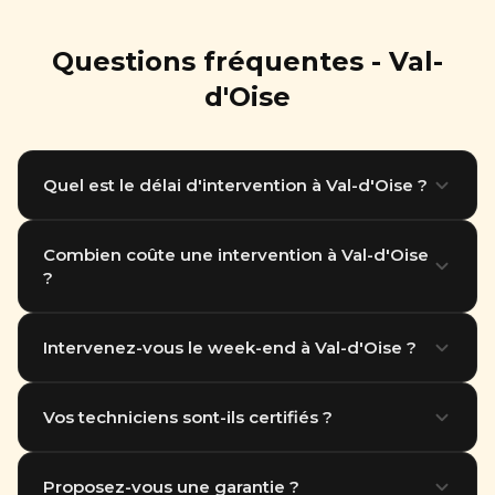
Questions fréquentes - Val-
d'Oise
Quel est le délai d'intervention à Val-d'Oise ?
Nous intervenons en moins d'1 heure dans tout le
Combien coûte une intervention à Val-d'Oise
?
95. Notre équipe basée à Thiais (94) se déplace
rapidement partout en Île-de-France.
Le tarif dépend du type de nuisible et de la surface à
Intervenez-vous le week-end à Val-d'Oise ?
traiter. Destruction nid de guêpes à partir de 89
euros. Devis gratuit par téléphone.
Oui, nous intervenons 7 jours sur 7, y compris les
Vos techniciens sont-ils certifiés ?
jours fériés, dans tout le 95.
Tous nos techniciens sont titulaires du certificat
Proposez-vous une garantie ?