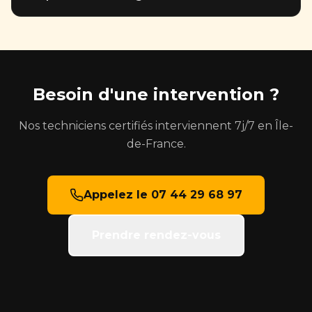
Certibiocide obligatoire. Nous délivrons une
attestation de traitement reconnue par les bailleurs,
Oui, tous nos traitements sont garantis 1 mois. Si le
syndics et mutuelles.
problème réapparaît, nous revenons sans frais
supplémentaires.
Besoin d'une intervention ?
Nos techniciens certifiés interviennent 7j/7 en Île-
de-France.
Appelez le 07 44 29 68 97
Prendre rendez-vous