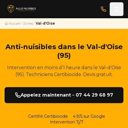
Accueil
Zones
Val-d'Oise
Anti-nuisibles dans le Val-d'Oise
(95)
Intervention en moins d'1 heure dans le Val-d'Oise
(95). Techniciens Certibiocide. Devis gratuit.
Appelez maintenant - 07 44 29 68 97
Certifié Certibiocide
4.9/5 sur Google
Intervention 7j/7