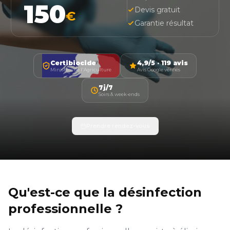
150
Devis gratuit
€
Garantie résultat
Certibiocide
4,9/5 · 119 avis
Ministère de l'Agriculture
Avis Google vérifiés
7j/7
Soirs & week-ends
Prendre rendez-vous
Qu'est-ce que la désinfection
professionnelle ?