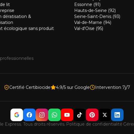
e lit
Essonne (91)
reprise
Hauts-de-Seine (92)
 dératisation &
Seine-Saint-Denis (93)
isation
Val-de-Marne (94)
t écologique sans produit
Val-d'Oise (95)
 professionnelles
Certifié Certibiocide
4.9/5 sur Google
Intervention 7j/7
le Express. Tous droits réservés.
·
Politique de confidentialité
·
Gére