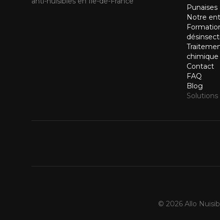
anti-nuisibles en Île-de-France
Punaises d
Notre ent
Formation
désinsect
Traitemen
chimique
Contact
FAQ
Blog
Solutions
© 2026 Allo Nuisib