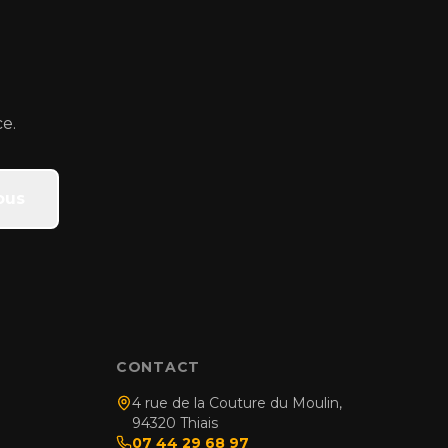
ce.
ous
N
CONTACT
4 rue de la Couture du Moulin,
94320 Thiais
07 44 29 68 97