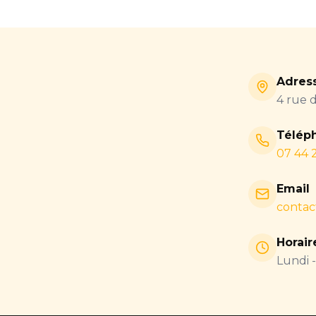
Adres
4 rue 
Télép
07 44 
Email
contac
Horair
Lundi 