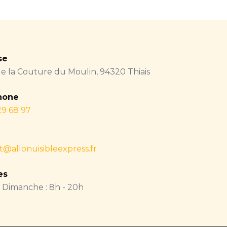
se
de la Couture du Moulin, 94320 Thiais
hone
29 68 97
t@allonuisibleexpress.fr
es
- Dimanche : 8h - 20h