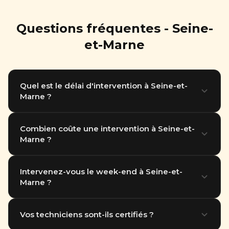
Questions fréquentes - Seine-
et-Marne
Quel est le délai d'intervention à Seine-et-
Marne ?
Nous intervenons en moins d'1 heure dans tout le
Combien coûte une intervention à Seine-et-
Marne ?
77. Notre équipe basée à Thiais (94) se déplace
rapidement partout en Île-de-France.
Le tarif dépend du type de nuisible et de la surface à
Intervenez-vous le week-end à Seine-et-
Marne ?
traiter. Destruction nid de guêpes à partir de 89
euros. Devis gratuit par téléphone.
Oui, nous intervenons 7 jours sur 7, y compris les
Vos techniciens sont-ils certifiés ?
jours fériés, dans tout le 77.