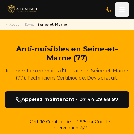
Accueil
Zones
Seine-et-Marne
Anti-nuisibles en Seine-et-
Marne (77)
Intervention en moins d'1 heure en Seine-et-Marne
(77). Techniciens Certibiocide. Devis gratuit.
Appelez maintenant - 07 44 29 68 97
Certifié Certibiocide
4.9/5 sur Google
Intervention 7j/7