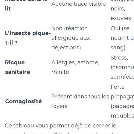
Aucune trace visible
lit
noirs,
exuvies
Non (réaction
Oui (se
L’insecte pique-
allergique aux
nourrit 
t-il ?
déjections)
sang)
Stress,
Risque
Allergies, asthme,
insomni
sanitaire
rhinite
surinfec
Forte
Présent dans tous les
propaga
Contagiosité
foyers
(bagage
meubles
Ce tableau vous permet déjà de cerner le