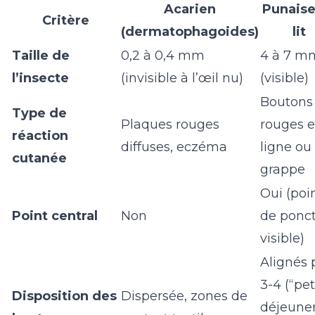
Acarien
Punaise
Critère
(dermatophagoides)
lit
Taille de
0,2 à 0,4 mm
4 à 7 m
l’insecte
(invisible à l’œil nu)
(visible)
Boutons
Type de
Plaques rouges
rouges 
réaction
diffuses, eczéma
ligne ou
cutanée
grappe
Oui (poi
Point central
Non
de ponc
visible)
Alignés 
3-4 (“pet
Disposition des
Dispersée, zones de
déjeuner