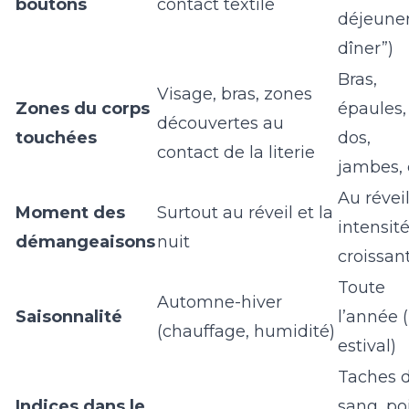
boutons
contact textile
déjeuner
dîner”)
Bras,
Visage, bras, zones
Zones du corps
épaules,
découvertes au
touchées
dos,
contact de la literie
jambes,
Au réveil
Moment des
Surtout au réveil et la
intensit
démangeaisons
nuit
croissan
Toute
Automne-hiver
Saisonnalité
l’année (
(chauffage, humidité)
estival)
Taches 
Indices dans le
sang, po