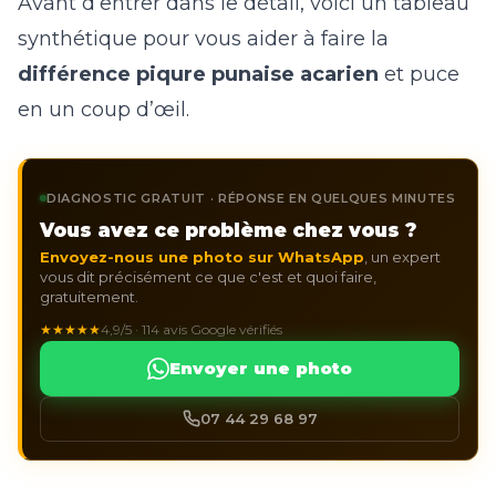
Avant d’entrer dans le détail, voici un tableau
synthétique pour vous aider à faire la
différence piqure punaise acarien
et puce
en un coup d’œil.
DIAGNOSTIC GRATUIT · RÉPONSE EN QUELQUES MINUTES
Vous avez ce problème chez vous ?
Envoyez-nous une photo sur WhatsApp
, un expert
vous dit précisément ce que c'est et quoi faire,
gratuitement.
★★★★★
4,9/5 · 114 avis Google vérifiés
Envoyer une photo
07 44 29 68 97